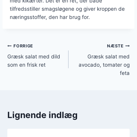
med kikærter. Det er en ret, der både
tilfredsstiller smagsløgene og giver kroppen de
næringsstoffer, den har brug for.
Indlægsnavigation
FORRIGE
NÆSTE
Græsk salat med dild
Græsk salat med
som en frisk ret
avocado, tomater og
feta
Lignende indlæg