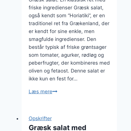
friske ingredienser Græsk salat,
også kendt som “Horiatiki”, er en
traditionel ret fra Grækenland, der
er kendt for sine enkle, men
smagfulde ingredienser. Den
består typisk af friske grøntsager
som tomater, agurker, rødløg og
peberfrugter, der kombineres med
oliven og fetaost. Denne salat er
ikke kun en fest for…
Græsk
Læs mere
salat
med
tun
Opskrifter
og
Græsk salat med
hvidløg