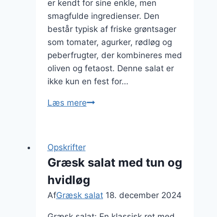
er kendt for sine enkle, men
smagfulde ingredienser. Den
består typisk af friske grøntsager
som tomater, agurker, rødløg og
peberfrugter, der kombineres med
oliven og fetaost. Denne salat er
ikke kun en fest for…
Græsk
Læs mere
salat
med
purløg
Opskrifter
og
Græsk salat med tun og
oliven
hvidløg
Af
Græsk salat
18. december 2024
Græsk salat: En klassisk ret med