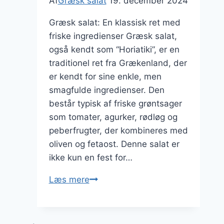
Af
Græsk salat
19. december 2024
Græsk salat: En klassisk ret med
friske ingredienser Græsk salat,
også kendt som “Horiatiki”, er en
traditionel ret fra Grækenland, der
er kendt for sine enkle, men
smagfulde ingredienser. Den
består typisk af friske grøntsager
som tomater, agurker, rødløg og
peberfrugter, der kombineres med
oliven og fetaost. Denne salat er
ikke kun en fest for…
Græsk
Læs mere
salat
med
purløg