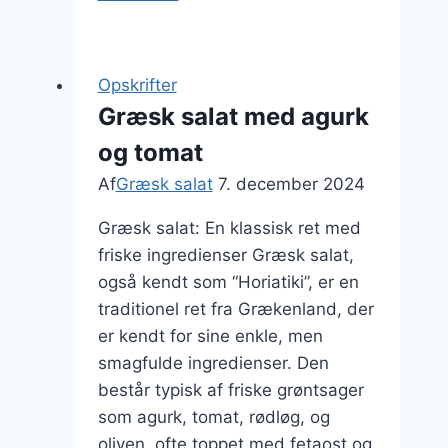
salat
med
tzatziki
Opskrifter
som
Græsk salat med agurk
dip
og tomat
Af
Græsk salat
7. december 2024
Græsk salat: En klassisk ret med
friske ingredienser Græsk salat,
også kendt som “Horiatiki”, er en
traditionel ret fra Grækenland, der
er kendt for sine enkle, men
smagfulde ingredienser. Den
består typisk af friske grøntsager
som agurk, tomat, rødløg, og
oliven, ofte toppet med fetaost og