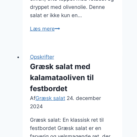
dryppet med olivenolie. Denne
salat er ikke kun en…
Græsk
Læs mere
salat
med
agurk
Opskrifter
og
Græsk salat med
tomat
kalamataoliven til
festbordet
Af
Græsk salat
24. december
2024
Græsk salat: En klassisk ret til
festbordet Græsk salat er en
farverig og velsmagende ret, der