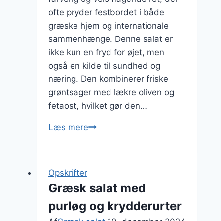
ofte pryder festbordet i både
græske hjem og internationale
sammenhænge. Denne salat er
ikke kun en fryd for øjet, men
også en kilde til sundhed og
næring. Den kombinerer friske
grøntsager med lækre oliven og
fetaost, hvilket gør den…
Græsk
Læs mere
salat
med
kalamataoliven
Opskrifter
til
Græsk salat med
festbordet
purløg og krydderurter