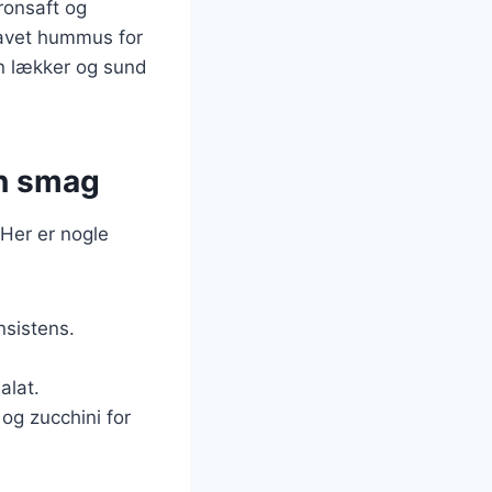
ronsaft og
glavet hummus for
n lækker og sund
in smag
 Her er nogle
nsistens.
alat.
og zucchini for