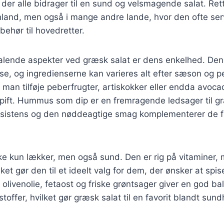
, der alle bidrager til en sund og velsmagende salat. Ret
land, men også i mange andre lande, hvor den ofte se
lbehør til hovedretter.
talende aspekter ved græsk salat er dens enkelhed. Den
e, og ingredienserne kan varieres alt efter sæson og p
man tilføje peberfrugter, artiskokker eller endda avocad
 pift. Hummus som dip er en fremragende ledsager til g
istens og den nøddeagtige smag komplementerer de fr
ke kun lækker, men også sund. Den er rig på vitaminer, 
lket gør den til et ideelt valg for dem, der ønsker at spis
olivenolie, fetaost og friske grøntsager giver en god b
offer, hvilket gør græsk salat til en favorit blandt su