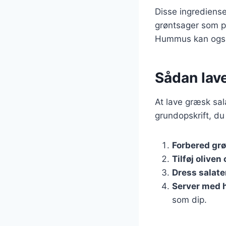
Disse ingredienser
grøntsager som pe
Hummus kan også t
Sådan lav
At lave græsk sal
grundopskrift, du
Forbered gr
Tilføj oliven
Dress salat
Server med
som dip.