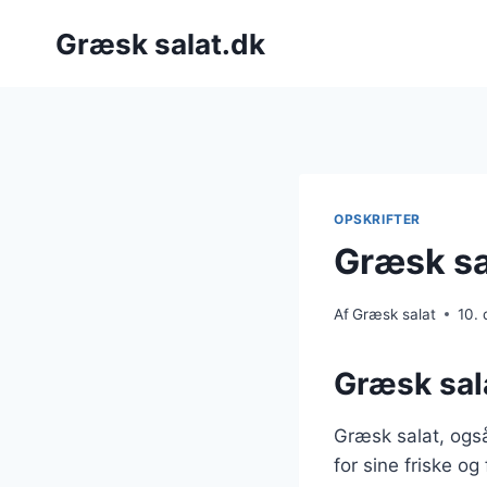
Fortsæt
Græsk salat.dk
til
indhold
OPSKRIFTER
Græsk s
Af
Græsk salat
10.
Græsk sala
Græsk salat, også
for sine friske og