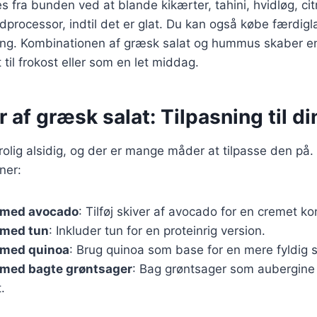
fra bunden ved at blande kikærter, tahini, hvidløg, cit
oodprocessor, indtil det er glat. Du kan også købe færdi
ning. Kombinationen af græsk salat og hummus skaber e
t til frokost eller som en let middag.
r af græsk salat: Tilpasning til d
rolig alsidig, og der er mange måder at tilpasse den på.
ner:
 med avocado
: Tilføj skiver af avocado for en cremet ko
 med tun
: Inkluder tun for en proteinrig version.
 med quinoa
: Brug quinoa som base for en mere fyldig s
 med bagte grøntsager
: Bag grøntsager som aubergine 
.