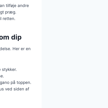
an tilføje andre
igt præg.
l retten.
om dip
delse. Her er en
 stykker.
ne.
regano på toppen.
us ved siden af