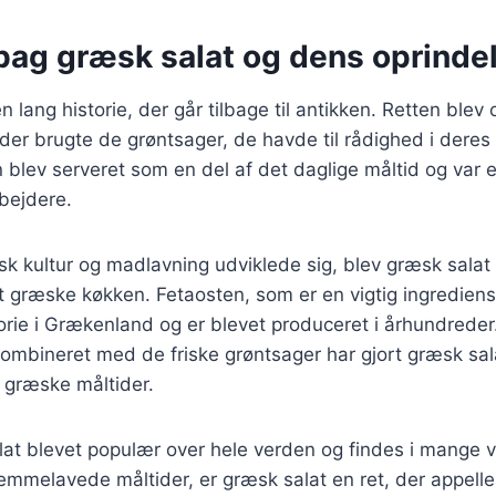
 bag græsk salat og dens oprinde
 lang historie, der går tilbage til antikken. Retten blev 
 der brugte de grøntsager, de havde til rådighed i deres
blev serveret som en del af det daglige måltid og var en 
bejdere.
sk kultur og madlavning udviklede sig, blev græsk salat 
 græske køkken. Fetaosten, som er en vigtig ingrediens 
orie i Grækenland og er blevet produceret i århundreder
ombineret med de friske grøntsager har gjort græsk sala
 græske måltider.
lat blevet populær over hele verden og findes i mange va
hjemmelavede måltider, er græsk salat en ret, der appelle