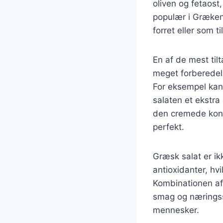
oliven og fetaost
populær i Græken
forret eller som ti
En af de mest til
meget forberedels
For eksempel kan 
salaten et ekstra
den cremede kons
perfekt.
Græsk salat er ik
antioxidanter, hvi
Kombinationen af 
smag og næringsst
mennesker.