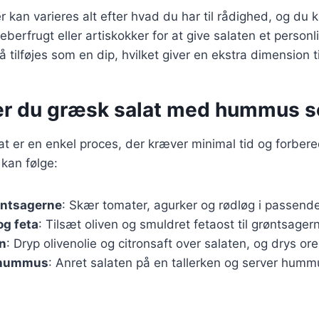
 kan varieres alt efter hvad du har til rådighed, og du k
berfrugt eller artiskokker for at give salaten et personl
ilføjes som en dip, hvilket giver en ekstra dimension ti
er du græsk salat med hummus s
at er en enkel proces, der kræver minimal tid og forbere
 kan følge:
øntsagerne
: Skær tomater, agurker og rødløg i passende
 og feta
: Tilsæt oliven og smuldret fetaost til grøntsager
en
: Dryp olivenolie og citronsaft over salaten, og drys o
 hummus
: Anret salaten på en tallerken og server humm