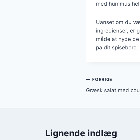
med hummus helt 
Uanset om du vælg
ingredienser, er 
måde at nyde de f
på dit spisebord.
Indlægsnavi
FORRIGE
Græsk salat med cou
Lignende indlæg