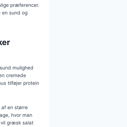
lige præferencer.
e en sund og
ker
 sund mulighed
 den cremede
 tilføjer protein
 af en større
dage, hvor man
vil græsk salat