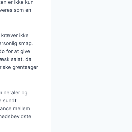
ten er ikke kun
rveres som en
 kræver ikke
ersonlig smag.
o for at give
ræsk salat, da
iske grøntsager
mineraler og
e sundt.
alance mellem
ndhedsbevidste