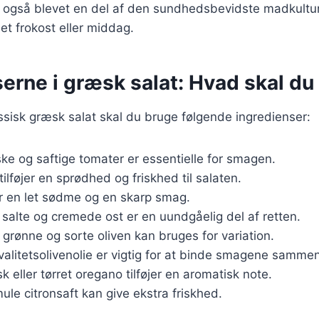
 også blevet en del af den sundhedsbevidste madkultur
et frokost eller middag.
erne i græsk salat: Hvad skal du
assisk græsk salat skal du bruge følgende ingredienser:
iske og saftige tomater er essentielle for smagen.
tilføjer en sprødhed og friskhed til salaten.
er en let sødme og en skarp smag.
 salte og cremede ost er en uundgåelig del af retten.
 grønne og sorte oliven kan bruges for variation.
Kvalitetsolivenolie er vigtig for at binde smagene samme
isk eller tørret oregano tilføjer en aromatisk note.
mule citronsaft kan give ekstra friskhed.