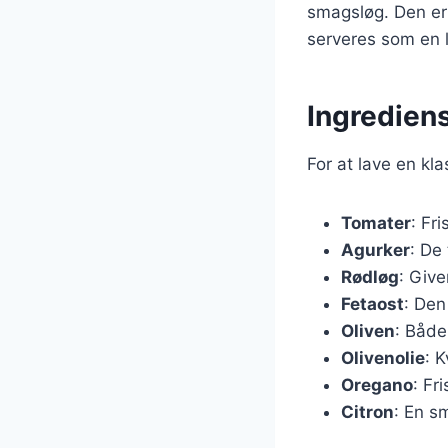
smagsløg. Den er
serveres som en l
Ingrediens
For at lave en kl
Tomater
: Fr
Agurker
: De 
Rødløg
: Giv
Fetaost
: Den
Oliven
: Både
Olivenolie
: 
Oregano
: Fr
Citron
: En s