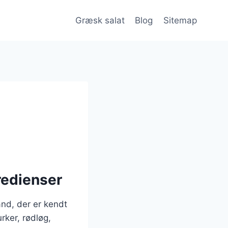
Græsk salat
Blog
Sitemap
redienser
and, der er kendt
rker, rødløg,