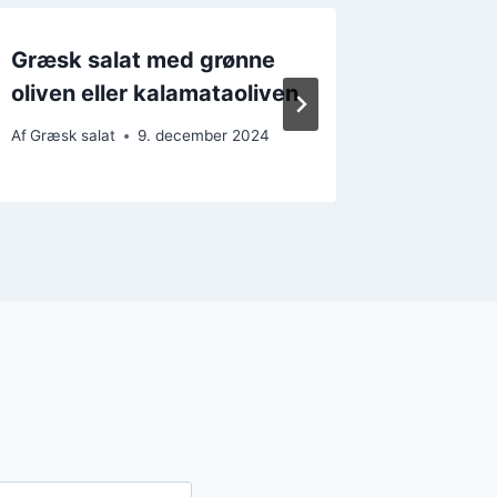
Græsk salat med grønne
Græsk 
oliven eller kalamataoliven
og kry
Af
Græsk salat
9. december 2024
Af
Græsk s