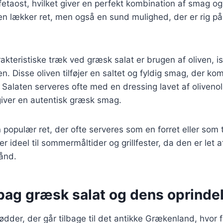
 fetaost, hvilket giver en perfekt kombination af smag o
 en lækker ret, men også en sund mulighed, der er rig på
akteristiske træk ved græsk salat er brugen af oliven, i
n. Disse oliven tilføjer en saltet og fyldig smag, der k
. Salaten serveres ofte med en dressing lavet af olivenoli
giver en autentisk græsk smag.
populær ret, der ofte serveres som en forret eller som ti
r ideel til sommermåltider og grillfester, da den er let 
ånd.
 bag græsk salat og dens oprinde
ødder, der går tilbage til det antikke Grækenland, hvor 