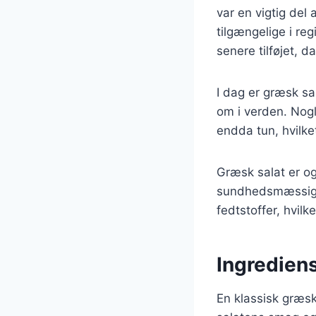
var en vigtig del
tilgængelige i re
senere tilføjet, 
I dag er græsk sa
om i verden. Nogl
endda tun, hvilket
Græsk salat er og
sundhedsmæssige 
fedtstoffer, hvilk
Ingrediens
En klassisk græsk