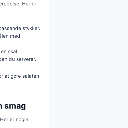
eredelse. Her er
passende stykker.
kålen med
 en skål.
den du serverer.
or at gøre salaten
in smag
 Her er nogle