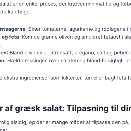
salat er en enkel proces, der kræver minimal tid og forb
 du kan følge:
øntsagerne
: Skær tomaterne, agurkerne og rødløgene i 
 og feta
: Kom de grønne oliven og smuldret fetaost i s
.
gen
: Bland olivenolie, citronsaft, oregano, salt og peber i
en
: Hæld dressingen over salaten og bland forsigtigt, in
e ekstra ingredienser som kikærter, tun eller bagt feta f
r af græsk salat: Tilpasning til d
rolig alsidig, og der er mange måder at tilpasse den på.
ner: