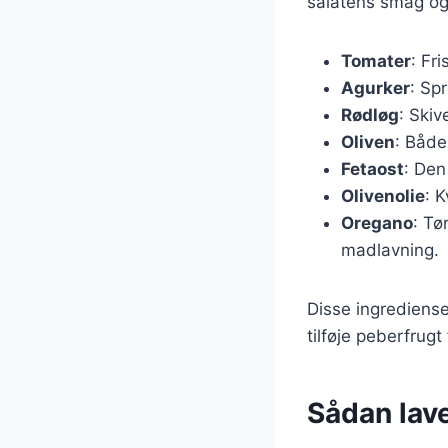
salatens smag og 
Tomater
: Fr
Agurker
: Spr
Rødløg
: Skiv
Oliven
: Både
Fetaost
: Den
Olivenolie
: K
Oregano
: Tø
madlavning.
Disse ingrediens
tilføje peberfrugt
Sådan lav