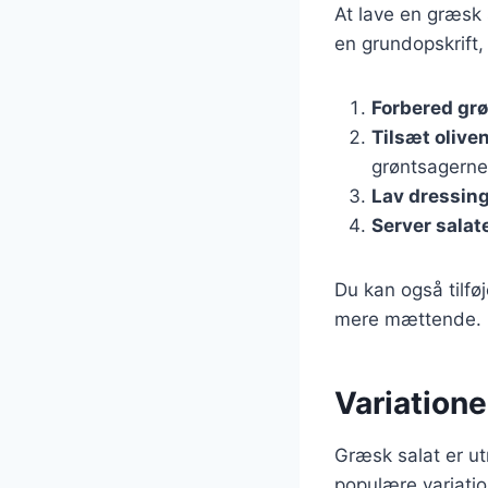
At lave en græsk 
en grundopskrift,
Forbered gr
Tilsæt oliven
grøntsagerne
Lav dressin
Server salat
Du kan også tilføj
mere mættende.
Variatione
Græsk salat er ut
populære variatio