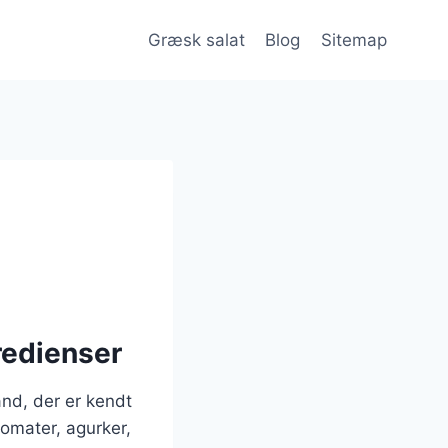
Græsk salat
Blog
Sitemap
redienser
and, der er kendt
tomater, agurker,