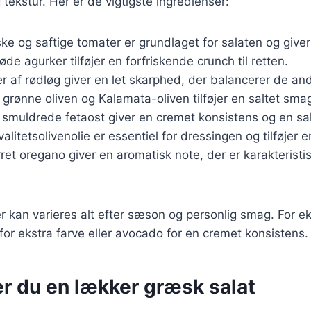
tekstur. Her er de vigtigste ingredienser:
iske og saftige tomater er grundlaget for salaten og giv
øde agurker tilføjer en forfriskende crunch til retten.
er af rødløg giver en let skarphed, der balancerer de an
 grønne oliven og Kalamata-oliven tilføjer en saltet sma
 smuldrede fetaost giver en cremet konsistens og en sa
valitetsolivenolie er essentiel for dressingen og tilføjer 
rret oregano giver en aromatisk note, der er karakteristi
er kan varieres alt efter sæson og personlig smag. For
 for ekstra farve eller avocado for en cremet konsistens.
er du en lækker græsk salat