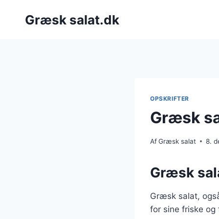
Fortsæt
Græsk salat.dk
til
indhold
OPSKRIFTER
Græsk sa
Af
Græsk salat
8. 
Græsk sala
Græsk salat, også
for sine friske og