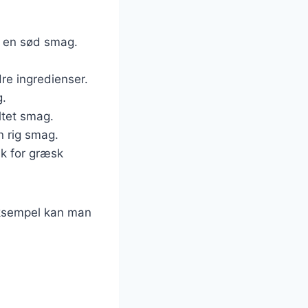
er en sød smag.
dre ingredienser.
g.
ltet smag.
en rig smag.
sk for græsk
 eksempel kan man