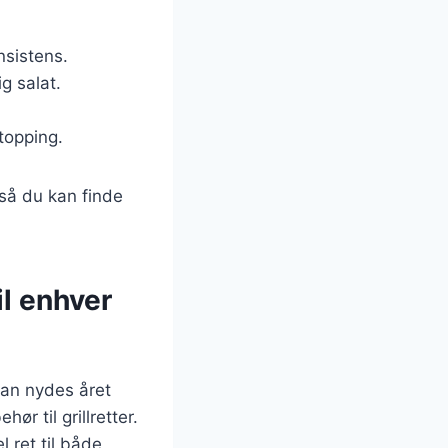
nsistens.
g salat.
topping.
 så du kan finde
l enhver
kan nydes året
ør til grillretter.
 ret til både