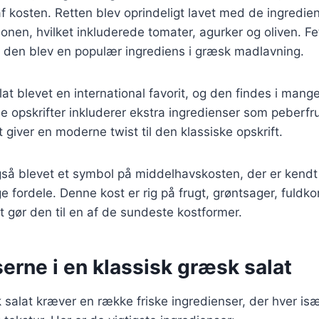
 af kosten. Retten blev oprindeligt lavet med de ingredien
gionen, hvilket inkluderede tomater, agurker og oliven. F
da den blev en populær ingrediens i græsk madlavning.
lat blevet en international favorit, og den findes i mange
e opskrifter inkluderer ekstra ingredienser som peberfru
 giver en moderne twist til den klassiske opskrift.
så blevet et symbol på middelhavskosten, der er kendt 
fordele. Denne kost er rig på frugt, grøntsager, fuldk
et gør den til en af de sundeste kostformer.
erne i en klassisk græsk salat
 salat kræver en række friske ingredienser, der hver især