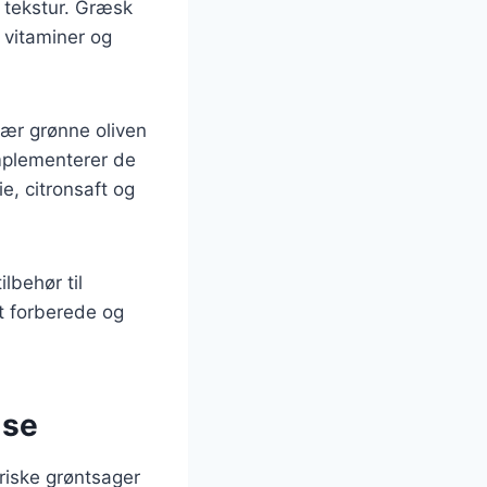
g tekstur. Græsk
 vitaminer og
sær grønne oliven
omplementerer de
e, citronsaft og
lbehør til
at forberede og
lse
friske grøntsager