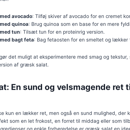
 med avocado
: Tilføj skiver af avocado for en cremet ko
 med quinoa
: Brug quinoa som en base for en mere fyldi
 med tun
: Tilsæt tun for en proteinrig version.
 med bagt feta
: Bag fetaosten for en smeltet og lækker 
 gør det muligt at eksperimentere med smag og tekstur,
ersion af græsk salat.
t: En sund og velsmagende ret ti
kke kun en lækker ret, men også en sund mulighed, der 
kt som en let frokost, en forret til middag eller som tilbeh
ngredienser og enkle forberedelse er græsk salat en ideel