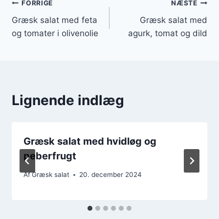
Indlægsnavigation
FORRIGE
NÆSTE
Græsk salat med feta
Græsk salat med
og tomater i olivenolie
agurk, tomat og dild
Lignende indlæg
Græsk salat med hvidløg og
peberfrugt
Af
Græsk salat
20. december 2024