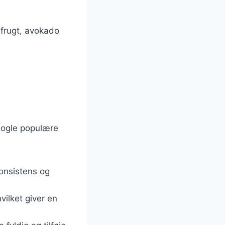
rfrugt, avokado
 nogle populære
konsistens og
vilket giver en