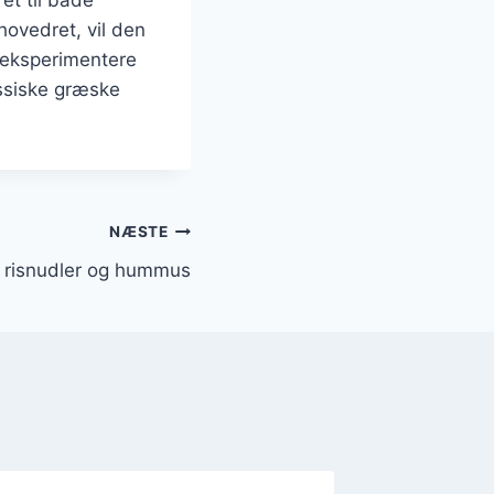
hovedret, vil den
t eksperimentere
assiske græske
NÆSTE
 risnudler og hummus