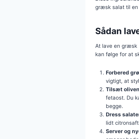
græsk salat til en
Sådan lav
At lave en græsk 
kan følge for at 
Forbered gr
vigtigt, at s
Tilsæt oliven
fetaost. Du k
begge.
Dress salat
lidt citronsaf
Server og n