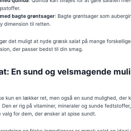
 med quinoa
: Quinoa kan tilføjes for at gøre salaten mere
sstoffer.
 med bagte grøntsager
: Bagte grøntsager som aubergine
y dimension til retten.
 gør det muligt at nyde græsk salat på mange forskellig
sion, der passer bedst til din smag.
at: En sund og velsmagende muli
ke kun en lækker ret, men også en sund mulighed, der k
Den er rig på vitaminer, mineraler og sunde fedtstoffer,
e valg for dem, der ønsker at spise sundt.
beredning og friske ingredienser er græsk salat en ideel r