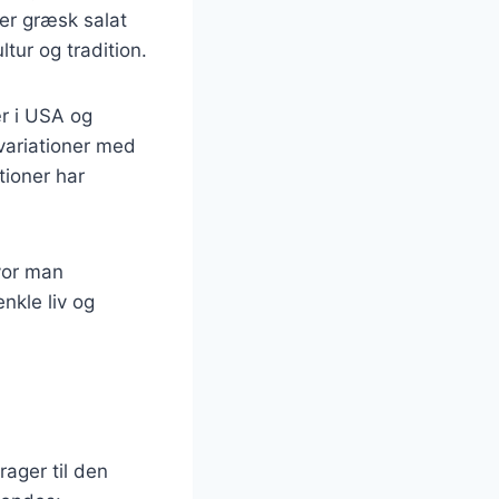
 er græsk salat
tur og tradition.
r i USA og
 variationer med
tioner har
hvor man
nkle liv og
rager til den