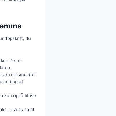
hjemme
undopskrift, du
ker. Det er
laten.
oliven og smuldret
blanding af
u kan også tilføje
raks. Græsk salat