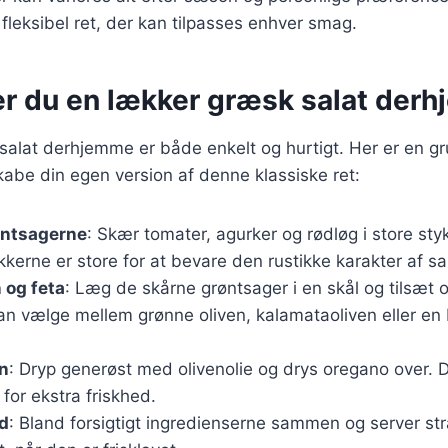
 fleksibel ret, der kan tilpasses enhver smag.
er du en lækker græsk salat der
salat derhjemme er både enkelt og hurtigt. Her er en gr
skabe din egen version af denne klassiske ret:
øntsagerne
: Skær tomater, agurker og rødløg i store styk
tykkerne er store for at bevare den rustikke karakter af sa
 og feta
: Læg de skårne grøntsager i en skål og tilsæt 
an vælge mellem grønne oliven, kalamataoliven eller en 
en
: Dryp generøst med olivenolie og drys oregano over. D
t for ekstra friskhed.
yd
: Bland forsigtigt ingredienserne sammen og server st