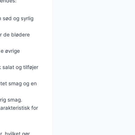
vendes:
n sød og syrlig
er de blødere
de øvrige
salat og tilføjer
altet smag og en
 rig smag.
arakteristisk for
, hvilket gør