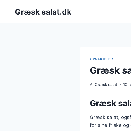
Fortsæt
Græsk salat.dk
til
indhold
OPSKRIFTER
Græsk sa
Af
Græsk salat
10.
Græsk sala
Græsk salat, også
for sine friske og