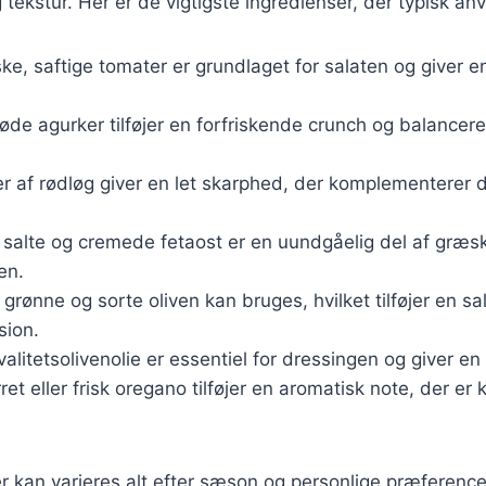
ekstur. Her er de vigtigste ingredienser, der typisk an
iske, saftige tomater er grundlaget for salaten og giver e
røde agurker tilføjer en forfriskende crunch og balancer
er af rødløg giver en let skarphed, der komplementerer 
 salte og cremede fetaost er en uundgåelig del af græsk 
en.
 grønne og sorte oliven kan bruges, hvilket tilføjer en s
sion.
Kvalitetsolivenolie er essentiel for dressingen og giver en
rret eller frisk oregano tilføjer en aromatisk note, der er k
r kan varieres alt efter sæson og personlige præferencer