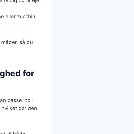
 fyldig og tilføje
 eller zucchini
e måder, så du
ghed for
an passe ind i
 hvilket gør den
et til både