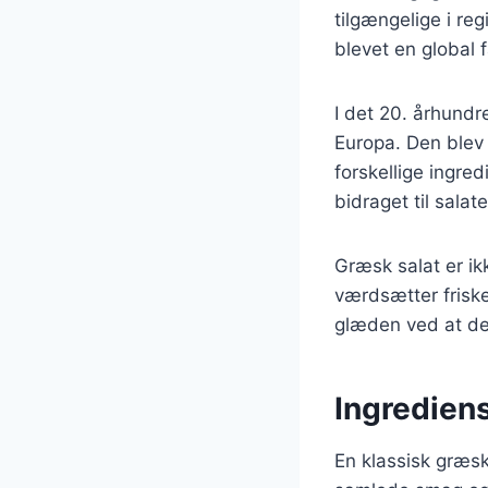
tilgængelige i re
blevet en global 
I det 20. århund
Europa. Den blev 
forskellige ingre
bidraget til salat
Græsk salat er ik
værdsætter friske
glæden ved at de
Ingrediens
En klassisk græsk