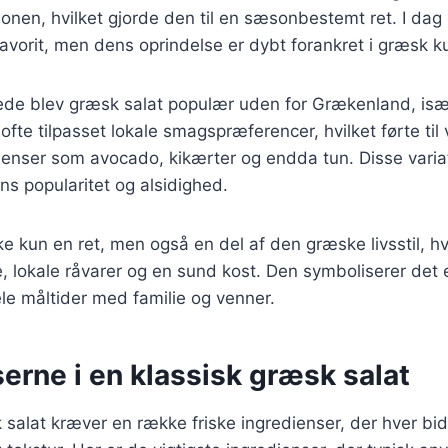
gionen, hvilket gjorde den til en sæsonbestemt ret. I dag
favorit, men dens oprindelse er dybt forankret i græsk kul
rede blev græsk salat populær uden for Grækenland, isæ
ofte tilpasset lokale smagspræferencer, hvilket førte til
dienser som avocado, kikærter og endda tun. Disse varia
ens popularitet og alsidighed.
ke kun en ret, men også en del af den græske livsstil, 
, lokale råvarer og en sund kost. Den symboliserer det e
le måltider med familie og venner.
erne i en klassisk græsk salat
 salat kræver en række friske ingredienser, der hver bid