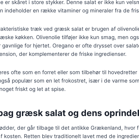
lle er skåret i store stykker. Denne salat er ikke kun v
 indeholder en række vitaminer og mineraler fra de fri
akteristiske træk ved græsk salat er brugen af olivenoli
græske køkken. Olivenolie tilføjer ikke kun smag, men o
r gavnlige for hjertet. Oregano er ofte drysset over salat
ension, der komplementerer de friske ingredienser.
res ofte som en forret eller som tilbehør til hovedretter 
r også populær som en let frokostret, især i de varme 
oget friskt og let at spise.
 bag græsk salat og dens oprinde
ødder, der går tilbage til det antikke Grækenland, hvor 
af kosten. Retten blev traditionelt lavet med de ingredie