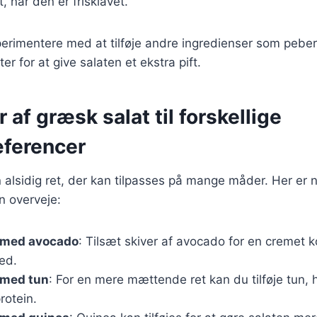
 når den er frisklavet.
erimentere med at tilføje andre ingredienser som pebe
er for at give salaten et ekstra pift.
r af græsk salat til forskellige
ferencer
 alsidig ret, der kan tilpasses på mange måder. Her er
n overveje:
 med avocado
: Tilsæt skiver af avocado for en cremet 
ed.
 med tun
: For en mere mættende ret kan du tilføje tun, h
protein.