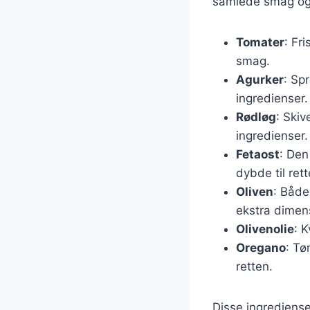
samlede smag og t
Tomater
: Fr
smag.
Agurker
: Sp
ingredienser.
Rødløg
: Skiv
ingredienser.
Fetaost
: Den
dybde til rett
Oliven
: Både
ekstra dimen
Olivenolie
: 
Oregano
: Tø
retten.
Disse ingrediense