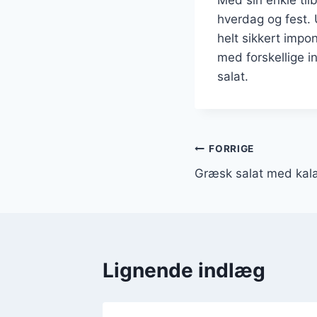
hverdag og fest. 
helt sikkert impo
med forskellige i
salat.
Indlægsnavi
FORRIGE
Græsk salat med kala
Lignende indlæg