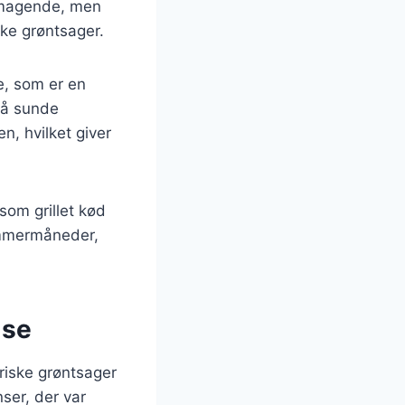
elsmagende, men
ske grøntsager.
e, som er en
gså sunde
en, hvilket giver
som grillet kød
sommermåneder,
lse
friske grøntsager
nser, der var