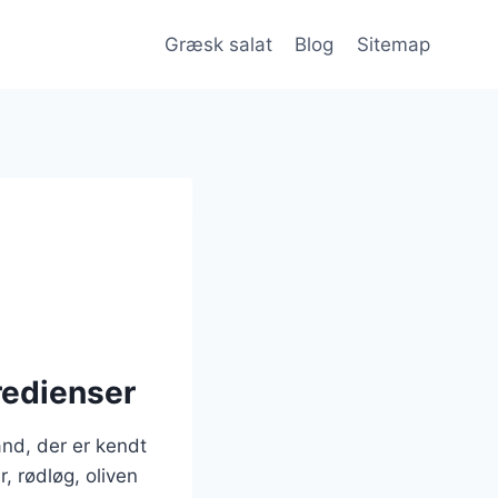
Græsk salat
Blog
Sitemap
redienser
and, der er kendt
, rødløg, oliven