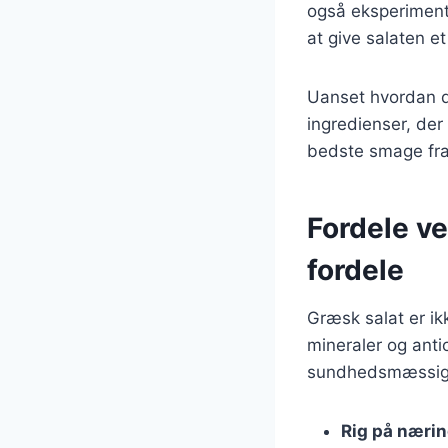
også eksperimente
at give salaten et
Uanset hvordan du
ingredienser, der
bedste smage fra
Fordele v
fordele
Græsk salat er i
mineraler og anti
sundhedsmæssige 
Rig på nærin