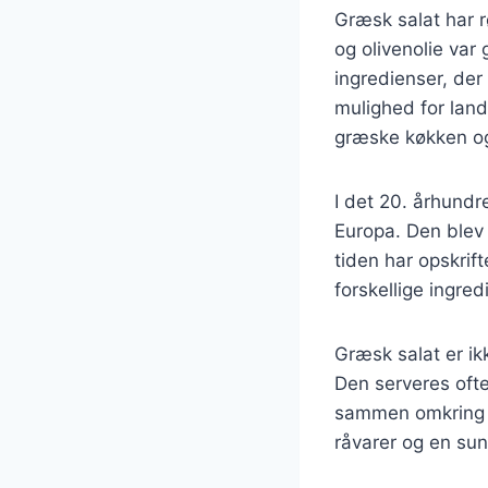
Græsk salat har r
og olivenolie var
ingredienser, der
mulighed for land
græske køkken og 
I det 20. århundr
Europa. Den blev 
tiden har opskrift
forskellige ingre
Græsk salat er ik
Den serveres ofte
sammen omkring bo
råvarer og en sun