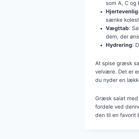
som A, C og 
Hjertevenlig
sænke kolest
Vægttab
: Sa
dem, der ønsk
Hydrering
: 
At spise græsk sa
velvære. Det er e
du nyder en lækker
Græsk salat med 
fordele ved denne
den til en favor