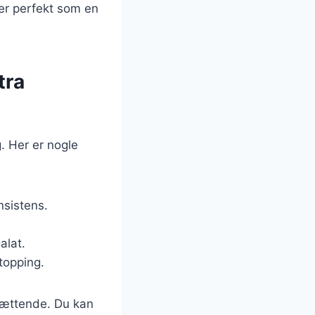
er perfekt som en
tra
. Her er nogle
nsistens.
alat.
topping.
 mættende. Du kan