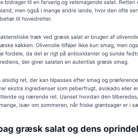
le bidrager til en farverig og velsmagende salat. Retten 
land, men også i mange andre lande, hvor den ofte se
lbehør til hovedretter.
akteristiske træk ved græsk salat er brugen af olivenoli
græske køkken. Olivenolie tilføjer ikke kun smag, men og
fordele, da det er rigt på antioxidanter og sunde fedt
grediens, der giver salaten en autentisk græsk smag.
 alsidig ret, der kan tilpasses efter smag og præference
erer ekstra ingredienser som peberfrugt, avokado eller e
ættende og nærende ret. Uanset hvordan den tilberedes,
 mange, især om sommeren, når friske grøntsager er i s
 bag græsk salat og dens oprinde