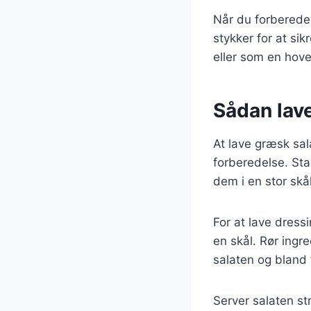
Når du forbereder
stykker for at si
eller som en hove
Sådan lave
At lave græsk sal
forberedelse. Sta
dem i en stor sk
For at lave dressi
en skål. Rør ingr
salaten og bland 
Server salaten st