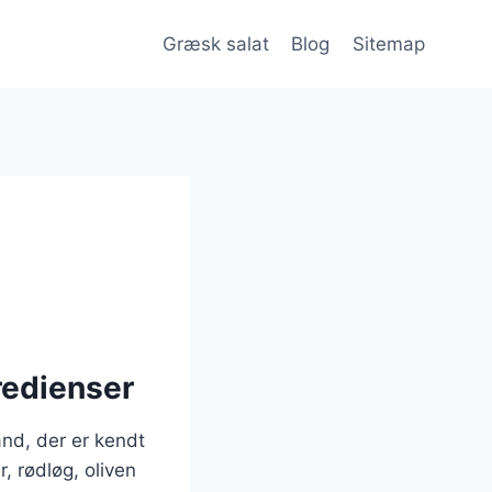
Græsk salat
Blog
Sitemap
redienser
and, der er kendt
, rødløg, oliven