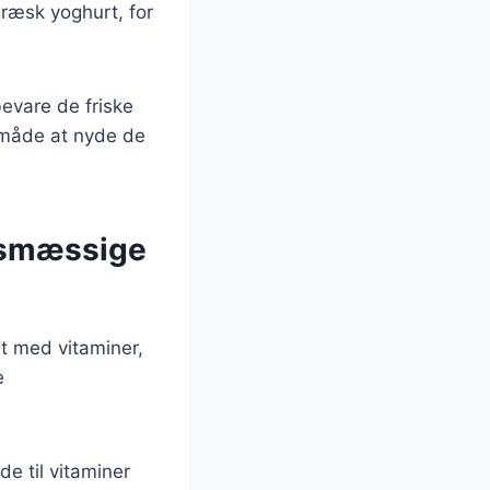
ræsk yoghurt, for
bevare de friske
r måde at nyde de
edsmæssige
t med vitaminer,
e
de til vitaminer