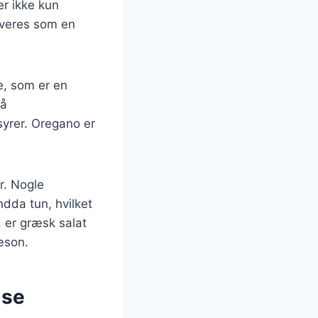
er ikke kun
rveres som en
e, som er en
så
syrer. Oregano er
r. Nogle
ndda tun, hvilket
 er græsk salat
æson.
lse