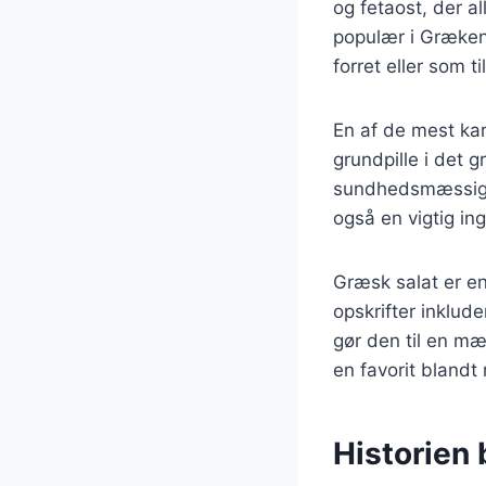
og fetaost, der al
populær i Græken
forret eller som ti
En af de mest kar
grundpille i det 
sundhedsmæssige 
også en vigtig in
Græsk salat er en
opskrifter inklud
gør den til en m
en favorit blandt
Historien