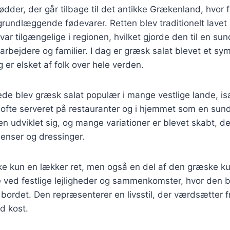
ødder, der går tilbage til det antikke Grækenland, hvor 
 grundlæggende fødevarer. Retten blev traditionelt lavet 
 var tilgængelige i regionen, hvilket gjorde den til en s
arbejdere og familier. I dag er græsk salat blevet et sy
er elsket af folk over hele verden.
ede blev græsk salat populær i mange vestlige lande, i
ofte serveret på restauranter og i hjemmet som en sund
en udviklet sig, og mange variationer er blevet skabt, de
dienser og dressinger.
ke kun en lækker ret, men også en del af den græske kult
 ved festlige lejligheder og sammenkomster, hvor den br
rdet. Den repræsenterer en livsstil, der værdsætter fr
d kost.