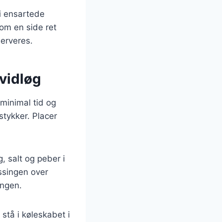
i ensartede
som en side ret
serveres.
vidløg
 minimal tid og
stykker. Placer
, salt og peber i
ssingen over
ingen.
stå i køleskabet i