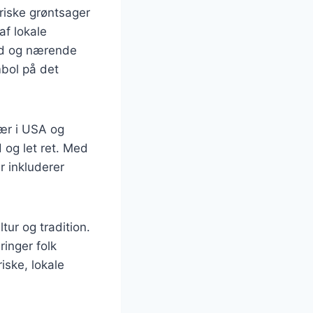
friske grøntsager
af lokale
und og nærende
mbol på det
sær i USA og
 og let ret. Med
r inkluderer
ur og tradition.
inger folk
iske, lokale