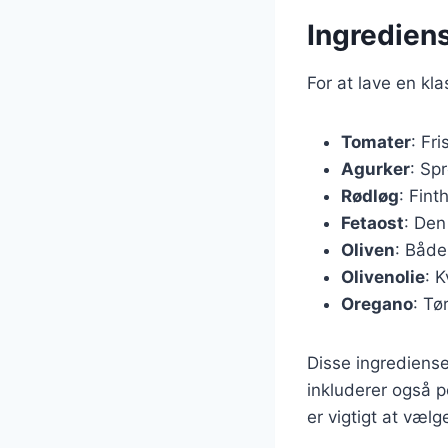
Ingrediens
For at lave en kl
Tomater
: Fr
Agurker
: Spr
Rødløg
: Fint
Fetaost
: Den
Oliven
: Både
Olivenolie
: 
Oregano
: Tø
Disse ingrediense
inkluderer også p
er vigtigt at væl