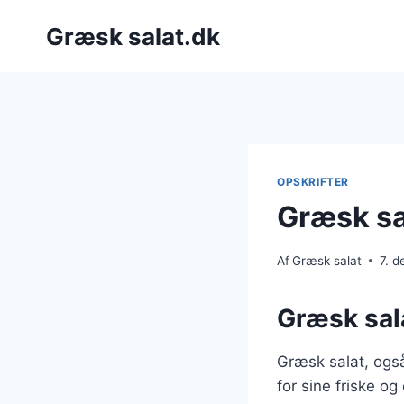
Fortsæt
Græsk salat.dk
til
indhold
OPSKRIFTER
Græsk sa
Af
Græsk salat
7. 
Græsk sala
Græsk salat, også
for sine friske og