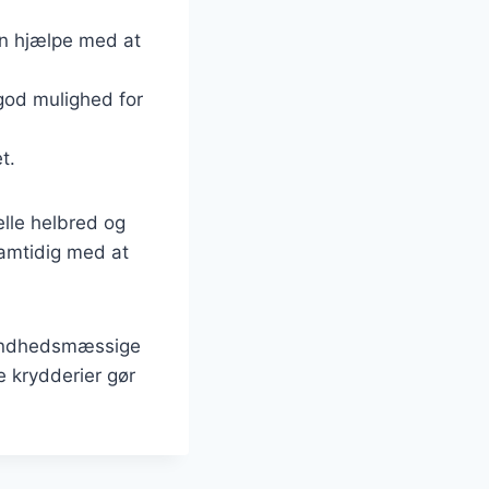
kan hjælpe med at
n god mulighed for
t.
lle helbred og
samtidig med at
 sundhedsmæssige
e krydderier gør