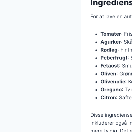
Ingrediens
For at lave en au
Tomater
: Fr
Agurker
: Skå
Rødløg
: Fint
Peberfrugt
: 
Fetaost
: Smu
Oliven
: Grøn
Olivenolie
: 
Oregano
: Tø
Citron
: Safte
Disse ingrediense
inkluderer også i
mere fyldig. Det 