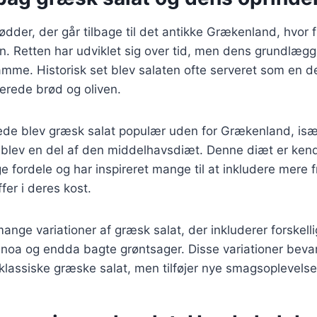
ødder, der går tilbage til det antikke Grækenland, hvor 
en. Retten har udviklet sig over tid, men dens grundlæ
amme. Historisk set blev salaten ofte serveret som en de
derede brød og oliven.
rede blev græsk salat populær uden for Grækenland, isæ
 blev en del af den middelhavsdiæt. Denne diæt er kend
ordele og har inspireret mange til at inkludere mere f
fer i deres kost.
mange variationer af græsk salat, der inkluderer forskell
noa og endda bagte grøntsager. Disse variationer bevar
lassiske græske salat, men tilføjer nye smagsoplevelser