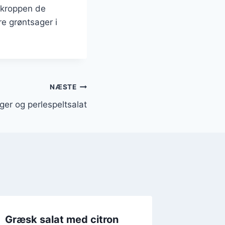
e kroppen de
e grøntsager i
NÆSTE
er og perlespeltsalat
Græsk salat med citron
Græsk s