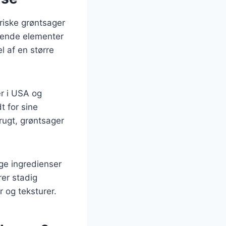
friske grøntsager
ggende elementer
l af en større
r i USA og
t for sine
rugt, grøntsager
ige ingredienser
er stadig
 og teksturer.