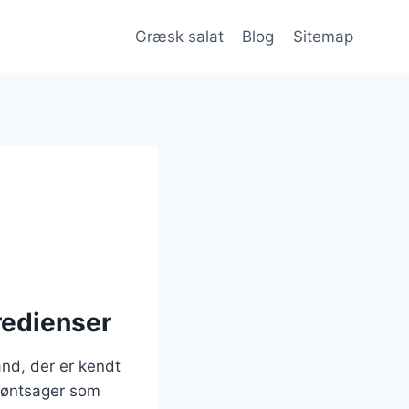
Græsk salat
Blog
Sitemap
redienser
and, der er kendt
grøntsager som