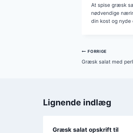
At spise græsk sa
nødvendige næring
din kost og nyde
Indlægsnavi
FORRIGE
Græsk salat med perle
Lignende indlæg
iven og
Græsk salat opskrift til