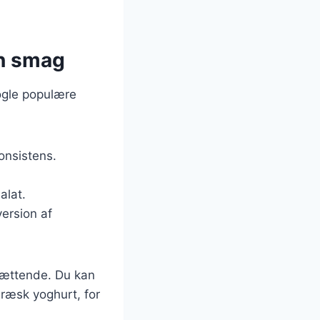
in smag
nogle populære
onsistens.
alat.
ersion af
 mættende. Du kan
ræsk yoghurt, for