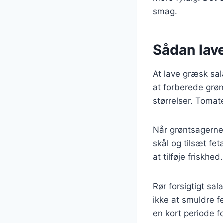
smag.
Sådan lave
At lave græsk sal
at forberede grø
størrelser. Tomat
Når grøntsagerne 
skål og tilsæt fet
at tilføje friskh
Rør forsigtigt s
ikke at smuldre fe
en kort periode f