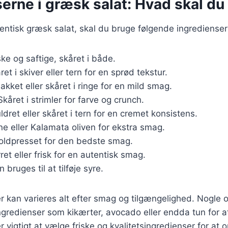
erne i græsk salat: Hvad skal du
tentisk græsk salat, skal du bruge følgende ingredienser
iske og saftige, skåret i både.
ret i skiver eller tern for en sprød tekstur.
hakket eller skåret i ringe for en mild smag.
Skåret i strimler for farve og crunch.
ldret eller skåret i tern for en cremet konsistens.
ne eller Kalamata oliven for ekstra smag.
Koldpresset for den bedste smag.
rret eller frisk for en autentisk smag.
n bruges til at tilføje syre.
r kan varieres alt efter smag og tilgængelighed. Nogle o
ngredienser som kikærter, avocado eller endda tun for a
er vigtigt at vælge friske og kvalitetsingredienser for a