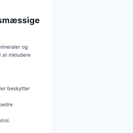
edsmæssige
mineraler og
d at inkludere
der beskytter
rbedre
trol.