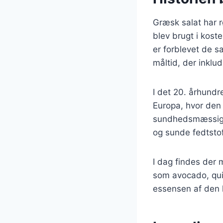
Græsk salat har r
blev brugt i kost
er forblevet de s
måltid, der inklu
I det 20. århund
Europa, hvor den
sundhedsmæssige f
og sunde fedtstof
I dag findes der 
som avocado, qui
essensen af den k