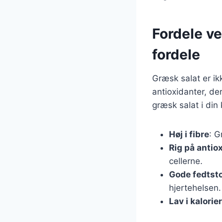
Fordele v
fordele
Græsk salat er ik
antioxidanter, de
græsk salat i din 
Høj i fibre
: G
Rig på antio
cellerne.
Gode fedtsto
hjertehelsen.
Lav i kalorier