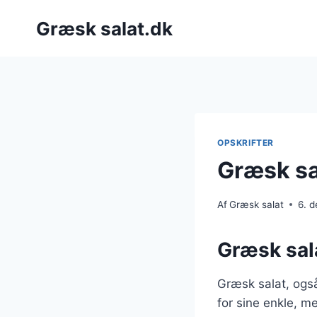
Fortsæt
Græsk salat.dk
til
indhold
OPSKRIFTER
Græsk sal
Af
Græsk salat
6. 
Græsk sala
Græsk salat, også
for sine enkle, m