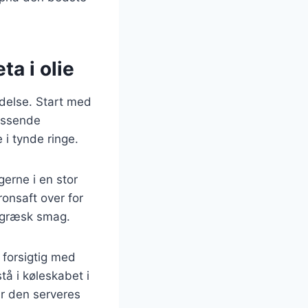
ta i olie
edelse. Start med
assende
 i tynde ringe.
erne i en stor
ronsaft over for
k græsk smag.
 forsigtig med
tå i køleskabet i
år den serveres