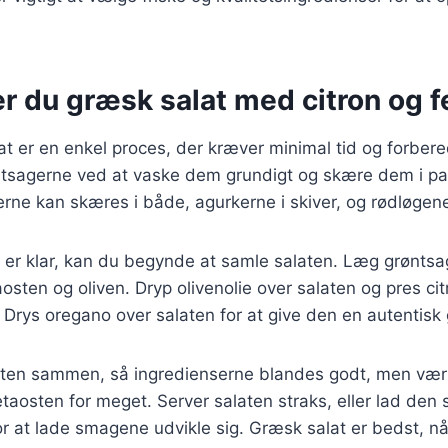
r du græsk salat med citron og fe
at er en enkel proces, der kræver minimal tid og forber
ntsagerne ved at vaske dem grundigt og skære dem i p
erne kan skæres i både, agurkerne i skiver, og rødløgene
er klar, kan du begynde at samle salaten. Læg grøntsag
aosten og oliven. Dryp olivenolie over salaten og pres cit
ed. Drys oregano over salaten for at give den en autentis
alaten sammen, så ingredienserne blandes godt, men vær
taosten for meget. Server salaten straks, eller lad den s
or at lade smagene udvikle sig. Græsk salat er bedst, n