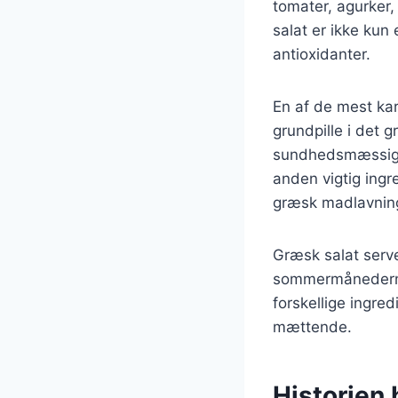
tomater, agurker,
salat er ikke kun 
antioxidanter.
En af de mest kar
grundpille i det 
sundhedsmæssige 
anden vigtig ingr
græsk madlavnin
Græsk salat serve
sommermånederne,
forskellige ingre
mættende.
Historien