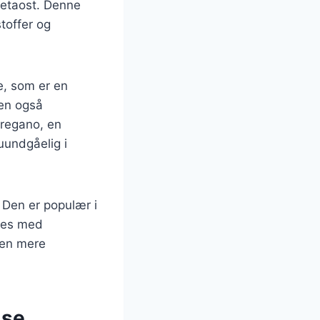
fetaost. Denne
stoffer og
e, som er en
men også
regano, en
uundgåelig i
. Den er populær i
sses med
 den mere
lse