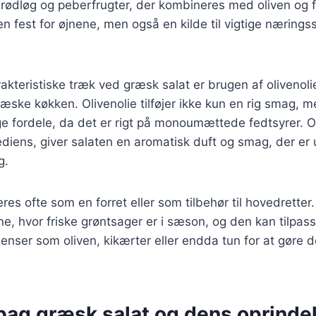
 rødløg og peberfrugter, der kombineres med oliven og 
en fest for øjnene, men også en kilde til vigtige nærings
akteristiske træk ved græsk salat er brugen af olivenoli
græske køkken. Olivenolie tilføjer ikke kun en rig smag, 
fordele, da det er rigt på monoumættede fedtsyrer. O
ediens, giver salaten en aromatisk duft og smag, der er 
g.
res ofte som en forret eller som tilbehør til hovedretter
 hvor friske grøntsager er i sæson, og den kan tilpa
dienser som oliven, kikærter eller endda tun for at gøre
 bag græsk salat og dens oprinde