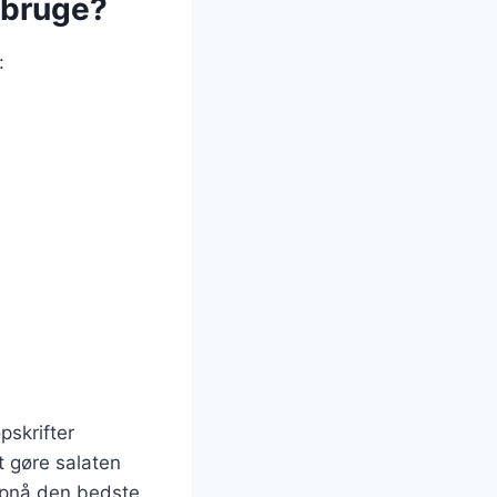
 bruge?
:
pskrifter
t gøre salaten
t opnå den bedste