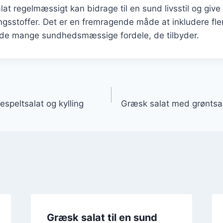
lat regelmæssigt kan bidrage til en sund livsstil og giv
sstoffer. Det er en fremragende måde at inkludere fler
 de mange sundhedsmæssige fordele, de tilbyder.
gation
speltsalat og kylling
Græsk salat med grøntsag
Græsk salat til en sund