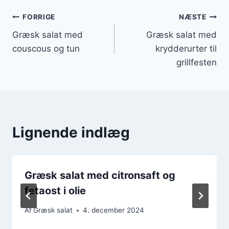
Indlægsnavigation
FORRIGE
NÆSTE
Græsk salat med
Græsk salat med
couscous og tun
krydderurter til
grillfesten
Lignende indlæg
Græsk salat med citronsaft og
fetaost i olie
Af
Græsk salat
4. december 2024