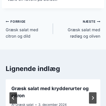
Indlægsnavigation
FORRIGE
NÆSTE
Græsk salat med
Græsk salat med
citron og dild
rødløg og oliven
Lignende indlæg
Græsk salat med krydderurter og
citron
Af
Græsk salat
3. december 2024